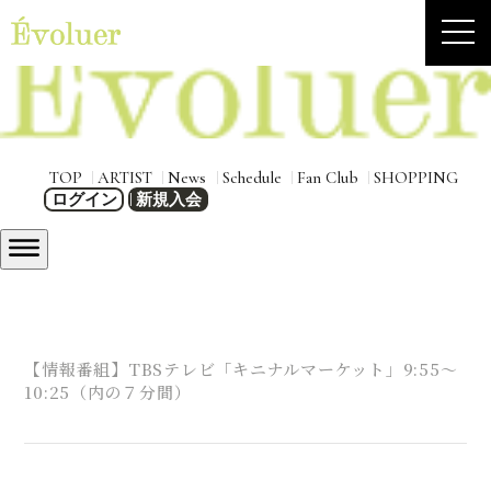
TOP
ARTIST
News
Schedule
Fan Club
SHOPPING
ログイン
新規入会
【情報番組】TBSテレビ「キニナルマーケット」9:55～
10:25（内の７分間）